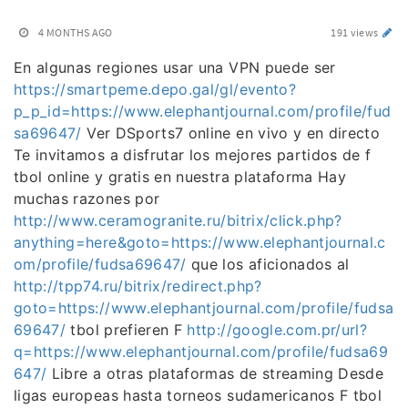
4 MONTHS AGO
191 views
En algunas regiones usar una VPN puede ser
https://smartpeme.depo.gal/gl/evento?
p_p_id=https://www.elephantjournal.com/profile/fud
sa69647/
Ver DSports7 online en vivo y en directo
Te invitamos a disfrutar los mejores partidos de f
tbol online y gratis en nuestra plataforma Hay
muchas razones por
http://www.ceramogranite.ru/bitrix/click.php?
anything=here&goto=https://www.elephantjournal.c
om/profile/fudsa69647/
que los aficionados al
http://tpp74.ru/bitrix/redirect.php?
goto=https://www.elephantjournal.com/profile/fudsa
69647/
tbol prefieren F
http://google.com.pr/url?
q=https://www.elephantjournal.com/profile/fudsa69
647/
Libre a otras plataformas de streaming Desde
ligas europeas hasta torneos sudamericanos F tbol