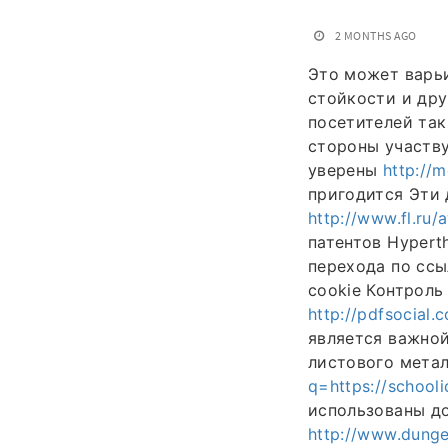
2 MONTHS AGO
Это может варь
стойкости и дру
посетителей та
стороны участв
уверены
http://m
пригодится Эти 
http://www.fl.ru/
патентов Hypert
перехода по ссы
cookie Контрол
http://pdfsocial.
является важной
листового мета
q=https://schooli
использованы д
http://www.dunge