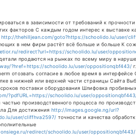
ироваться в зависимости от требований к прочност
гих факторов С каждым годом интерес к выставке к
к
http://thehilljean.com/goto?https://schoolido.lu/user/cl
ующих в нем фирм растёт всё больше и больше К со
etior.ru/redirect?url=https://schoolido.lu/user/oppositio
детали продаются на рынках по всему миру в наруш
away/?href=https://schoolido.lu/user/oppositionqbf443/
г
herm отозвать согласие в любое время в интерфейсе
лке в нижней или верхней части страницы Сайта Вы
ь сроков поставки оборудования Шлифовка пробивны
com/?pdfURL=https://schoolido.lu/user/oppositionqbf443
 частью производственного процесса по производст
лла Для достижения
http://images.google.ng/url?
do.lu/user/cliffhva2597/
точности и качества обработк
ополнительные
onsiege.ru/redirect/schoolido.lu/user/oppositionqbf443/