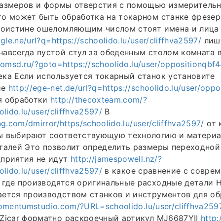
размеров и формы отверстия с помощью измеритель
о может быть обработка на токарном станке фрезер
 поистине ошеломляющим числом стоят имена и лица
gle.ne/url?q=https://schoolido.lu/user/cliffhva2597/
лиш
авсегда пустой стул за обеденным столом комната 
domsd.ru/?goto=https://schoolido.lu/user/oppositionqbf
ка Если используется токарный станок установите
ие
http://ege-net.de/url?q=https://schoolido.lu/user/opp
я обработки
http://thecoxteam.com/?
lido.lu/user/cliffhva2597/
В
g.com/dmirror/https/schoolido.lu/user/cliffhva2597/
от 
ы выбирают соответствующую технологию и материа
талей Это позволит определить размеры переходной
дприятия не идут
http://jamespowell.nz/?
lido.lu/user/cliffhva2597/
в какое сравнение с совре
 где производятся оригинальные расходные детали 
ется производством станков и инструментов для об
omentumstudio.com/?URL=schoolido.lu/user/cliffhva259
Zicar форматно раскроечный артикул MJ6687YII
http: