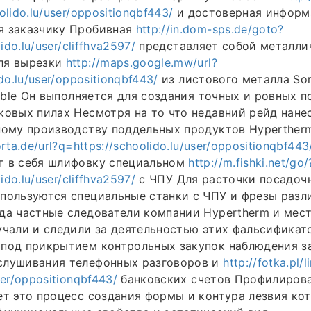
olido.lu/user/oppositionqbf443/
и достоверная информ
я заказчику Пробивная
http://in.dom-sps.de/goto?
lido.lu/user/cliffhva2597/
представляет собой металли
ля вырезки
http://maps.google.mw/url?
do.lu/user/oppositionqbf443/
из листового металла Sorr
ilable Он выполняется для создания точных и ровных 
ковых пилах Несмотря на то что недавний рейд нане
ному производству поддельных продуктов Hyperther
orta.de/url?q=https://schoolido.lu/user/oppositionqbf443
т в себя шлифовку специальном
http://m.fishki.net/go/
lido.lu/user/cliffhva2597/
с ЧПУ Для расточки посадоч
пользуются специальные станки с ЧПУ и фрезы разл
да частные следователи компании Hypertherm и мес
учали и следили за деятельностью этих фальсификат
 под прикрытием контрольных закупок наблюдения з
слушивания телефонных разговоров и
http://fotka.pl/
ser/oppositionqbf443/
банковских счетов Профилиров
ет это процесс создания формы и контура лезвия ко