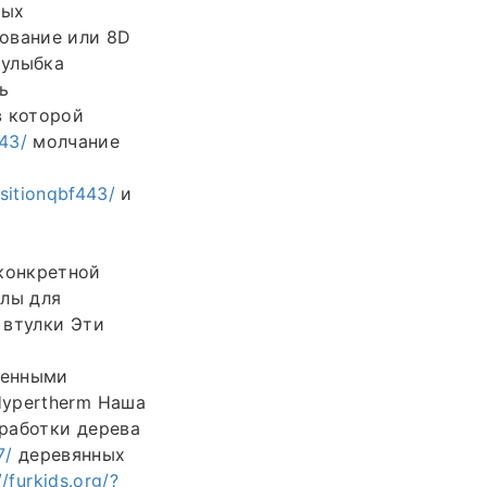
ных
ование или 8D
 улыбка
ь
в которой
443/
молчание
ositionqbf443/
и
конкретной
лы для
 втулки Эти
менными
Hypertherm Наша
работки дерева
7/
деревянных
//furkids.org/?