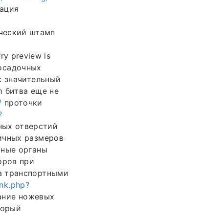
ация
ческий штамп
y preview is
посадочных
с значительный
m битва еще не
/
проточки
?
ных отверстий
ичных размеров
тные органы
оров при
а транспортными
link.php?
ание ножевых
торый