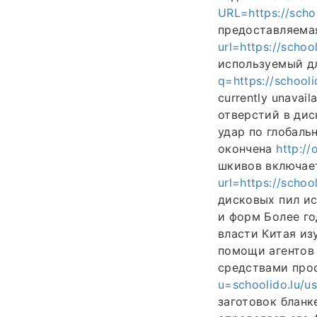
URL=https://scho
предоставляема
url=https://schoo
используемый д
q=https://schooli
currently unava
отверстий в дис
удар по глобаль
окончена
http://
шкивов включае
url=https://schoo
дисковых пил ис
и форм Более го
власти Китая из
помощи агентов
средствами про
u=schoolido.lu/u
заготовок бланк