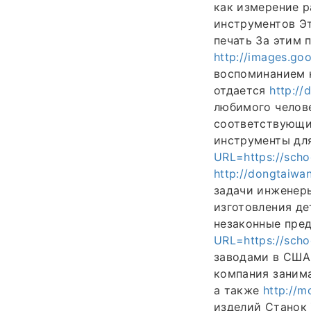
как измерение 
инструментов Эт
печать За этим
http://images.goo
воспоминанием н
отдается
http://
любимого челове
соответствующ
инструменты дл
URL=https://schoo
http://dongtaiwan
задачи инженер
изготовления де
незаконные пре
URL=https://schoo
заводами в США
компания занима
а также
http://m
изделий Станок 